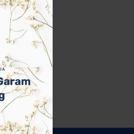
module
DA
 Garam
g