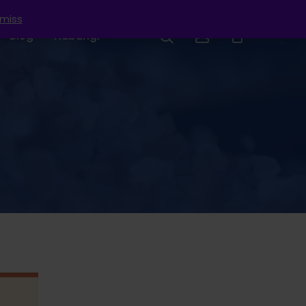
smiss
search
account
Blog
Hubungi