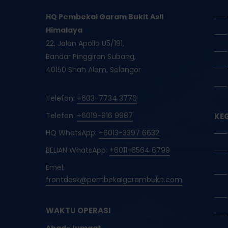
HQ Pembekal Garam Bukit Asli
Himalaya
22, Jalan Apollo U5/191,
Bandar Pinggiran Subang,
40150 Shah Alam, Selangor
Telefon:
+603-7734 3770
Telefon:
+6019-916 9987
KE
HQ WhatsApp:
+6013-3397 6632
BELIAN WhatsApp:
+6011-6564 6799
Emel:
frontdesk@pembekalgarambukit.com
WAKTU OPERASI