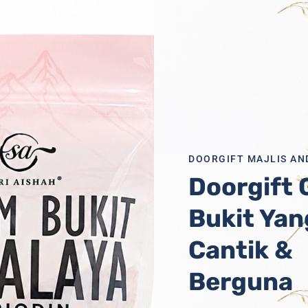
DOORGIFT MAJLIS AN
Doorgift
Bukit Yan
1/68
Cantik &
Berguna