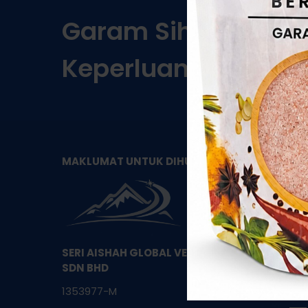
Garam
Sihat
Berkual
Keperluan!
KA
MAKLUMAT UNTUK DIHUBUNGI
SERI AISHAH GLOBAL VENTURES
SDN BHD
1353977-M