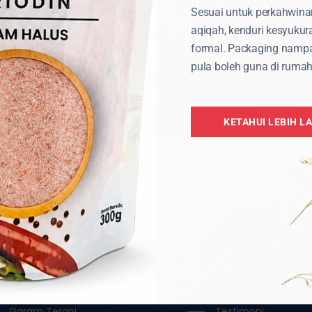
Sesuai untuk perkahwina
iti
Untuk
Semua
aqiqah, kenduri kesyukur
formal. Packaging namp
pula boleh guna di rumah
KETAHUI LEBIH L
TEGORI PRODUK
CAPAIAN PANTAS
Aksesori
Home
Borong
Tentang
Garam Hitam / Kristal
Katalog
Garam Ketul / Jilatan
OEM
Garam Runcit
Borong
Garam Terapi
Testimoni