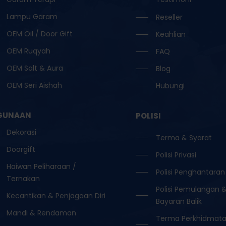
Lampu Garam
Reseller
OEM Oil / Door Gift
Keahlian
OEM Ruqyah
FAQ
OEM Salt & Aura
Blog
OEM Seri Aishah
Hubungi
GUNAAN
POLISI
Dekorasi
Terma & Syarat
Doorgift
Polisi Privasi
Haiwan Peliharaan /
Polisi Penghantaran
Ternakan
Polisi Pemulangan 
Kecantikan & Penjagaan Diri
Bayaran Balik
Mandi & Rendaman
Terma Perkhidmat