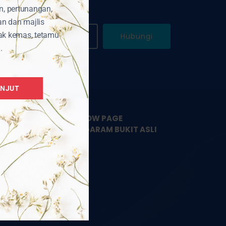
n, pertunangan,
an dan majlis
ak kemas, tetamu
WhatsApp Kami
Hubungi
.
ANJUT
LIKE & FOLLOW PAGE
PEMBEKAL GARAM BUKIT ASLI
HIMALAYA