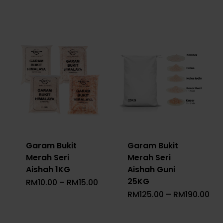
RM26.00
RM10.
Garam Bukit
Garam Bukit
Merah Seri
Merah Seri
Aishah 1KG
Aishah Guni
25KG
Price
RM
10.00
–
RM
15.00
Range:
Pri
RM
125.00
–
RM
190.00
RM10.00
Ra
Through
RM1
RM15.00
Th