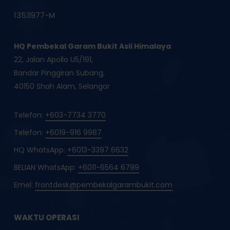
1353977-M
HQ Pembekal Garam Bukit Asli Himalaya
22, Jalan Apollo U5/191,
Bandar Pinggiran Subang,
40150 Shah Alam, Selangor
Telefon:
+603-7734 3770
Telefon:
+6019-916 9987
HQ WhatsApp:
+6013-3397 6632
BELIAN WhatsApp:
+6011-6564 6799
Emel:
frontdesk@pembekalgarambukit.com
WAKTU OPERASI