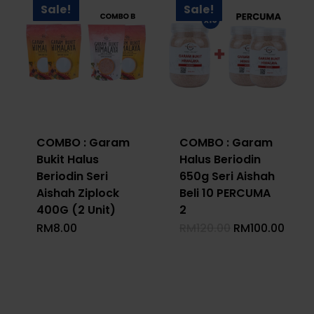
Sale!
Sale!
COMBO : Garam
COMBO : Garam
Bukit Halus
Halus Beriodin
Beriodin Seri
650g Seri Aishah
Aishah Ziplock
Beli 10 PERCUMA
400G (2 Unit)
2
Original
Curr
RM
8.00
RM
120.00
RM
100.00
Price
Price
Was:
Is:
RM120.00.
RM100