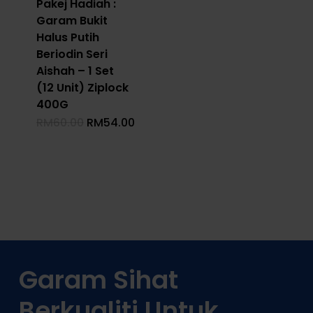
Pakej Hadiah :
Garam Bukit
Halus Putih
Beriodin Seri
Aishah – 1 Set
(12 Unit) Ziplock
400G
Original
Current
RM
60.00
RM
54.00
Price
Price
Was:
Is:
RM60.00.
RM54.00.
Garam Sihat
Berkualiti Untuk