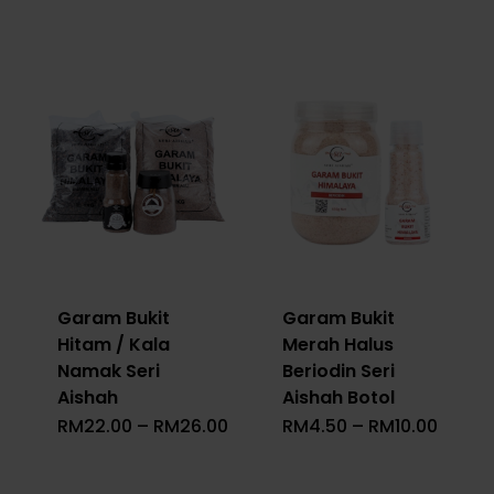
Garam Bukit
Garam Bukit
Hitam / Kala
Merah Halus
Namak Seri
Beriodin Seri
Aishah
Aishah Botol
Price
Price
RM
22.00
–
RM
26.00
RM
4.50
–
RM
10.00
Range:
Range
RM22.00
RM4.5
Through
Throu