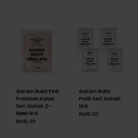
RM1
Garam Bukit Pink
Garam Bukit
Premium Kasar
Putih Seri Aishah
Seri Aishah 2-
1KG
5MM 1KG
RM
15.00
RM
15.00