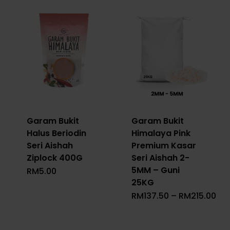
Garam Bukit
Garam Bukit
Halus Beriodin
Himalaya Pink
Seri Aishah
Premium Kasar
Ziplock 400G
Seri Aishah 2-
5MM – Guni
RM
5.00
25KG
Pri
RM
137.50
–
RM
215.00
Ra
RM1
Th
RM2