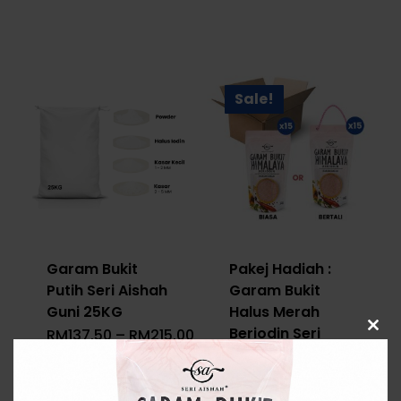
Sale!
Garam Bukit
Pakej Hadiah :
Putih Seri Aishah
Garam Bukit
Guni 25KG
Halus Merah
Beriodin Seri
Price
RM
137.50
–
RM
215.00
Clos
Range:
this
Aishah – 1 Kotak
RM137.50
modu
(15 Unit) Ziplock
Through
RM215.00
300G