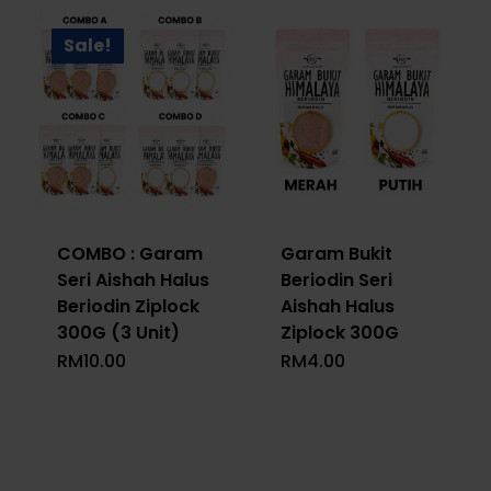
Sale!
COMBO : Garam
Garam Bukit
Seri Aishah Halus
Beriodin Seri
Beriodin Ziplock
Aishah Halus
300G (3 Unit)
Ziplock 300G
RM
10.00
RM
4.00