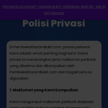
Menu
Skip
PROMOSI DOORGIFT GARAM BUKIT SERENDAH RM2.30- Klik Di
to
search
account
Sini
Dismiss
main
Polisi Privasi
content
Di PembekalGaramBukit.com, privasi pelawat
kami adalah amat penting bagi kami. Dasar
privasi ini menerangkan jenis maklumat peribadi
yang diterima dan dikumpulkan oleh
PembekalGaramBukit.com dan bagaimana ia
digunakan.
1. Maklumat yang Kami Kumpulkan
Kami mengumpul maklumat peribadi daripada
anda apabila anda mendaftar di laman web