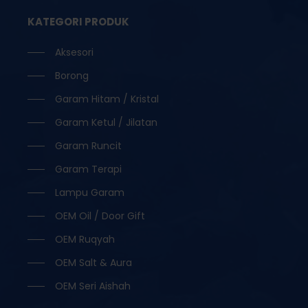
KATEGORI PRODUK
Aksesori
Borong
Garam Hitam / Kristal
Garam Ketul / Jilatan
Garam Runcit
Garam Terapi
Lampu Garam
OEM Oil / Door Gift
OEM Ruqyah
OEM Salt & Aura
OEM Seri Aishah