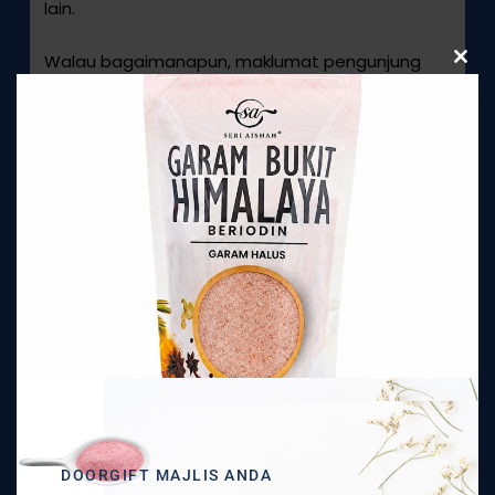
lain.
Walau bagaimanapun, maklumat pengunjung
Clos
this
yang tidak dapat dikenali secara peribadi
modu
mungkin diberikan kepada pihak lain untuk tujuan
pemasaran, pengiklanan, atau kegunaan lain.
6. Pautan Pihak Ketiga
Kadang-kadang, mengikut budi bicara kami, kami
boleh menyertakan atau menawarkan produk
atau perkhidmatan pihak ketiga di laman web
kami. Laman-laman pihak ketiga ini mempunyai
dasar privasi yang berasingan dan bebas. Oleh
itu, kami tidak mempunyai tanggungjawab atau
liabiliti untuk kandungan dan aktiviti laman-
laman ini. Walau bagaimanapun, kami berusaha
DOORGIFT MAJLIS ANDA
untuk melindungi integriti laman kami dan