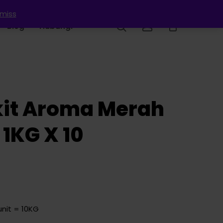
smiss
search
account
Blog
Hubungi
it Aroma Merah
1KG X 10
unit = 10KG