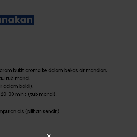
unakan
ram bukit aroma ke dalam bekas air mandian.
tau tub mandi.
ir dalam baldi).
0-30 minit (tub mandi).
mpuran ais (pilihan sendiri)