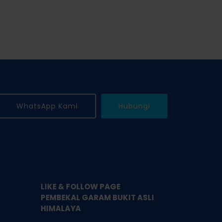
multiple
variants.
variants.
The
The
options
options
may
may
be
be
chosen
chosen
on
on
the
WhatsApp Kami
Hubungi
the
product
product
page
page
LIKE & FOLLOW PAGE
PEMBEKAL GARAM BUKIT ASLI
HIMALAYA