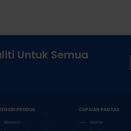
variants.
The
options
may
be
chosen
iti
Untuk
Semua
on
the
product
page
TEGORI PRODUK
CAPAIAN PANTAS
Aksesori
Home