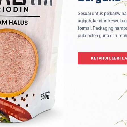
Sesuai untuk perkahwina
 limfa, yang
aqiqah, kenduri kesyukur
h, melindungi
formal. Packaging namp
pula boleh guna di rumah
akluk Halus:
t dipercayai mampu
eseorang, menjadikan
KETAHUI LEBIH L
makhluk halus atau