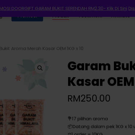
OSI DOORGIFT GARAM BUKIT SERENDAH RM2.30- Klik Di Sini
Di
g
Promosi
Produk
Testimoni
Affiliate
ukit Aroma Merah Kasar OEM 1KG x 10
Garam Buk
Kasar OEM 
RM
250.00
💐17 pilihan aroma
📦Datang dalam pek 1KG x 10 
⚖️1 order = 10KG