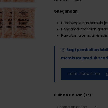
✨Kegunaan:
Pembungkusan semula je
Pengamal mandian garam
Rawatan alternatif & holis
📦
Bagi pembelian lebi
membuat produk sendir
+6011-6564 6799
Pilihan Bauan (17)