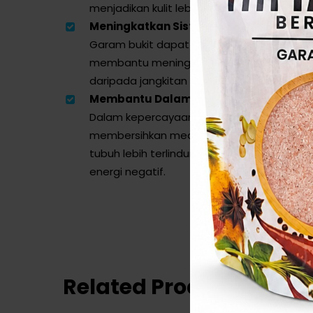
menjadikan kulit lebih bersih.
Meningkatkan Sistem Imun:
Garam bukit dapat merangsang peredaran
membantu meningkatkan sistem imun tubu
daripada jangkitan dan penyakit.
Membantu Dalam Rawatan Gangguan M
Dalam kepercayaan metafizik, garam buki
membersihkan medan tenaga atau aura s
tubuh lebih terlindung daripada serangan 
energi negatif.
Related Products