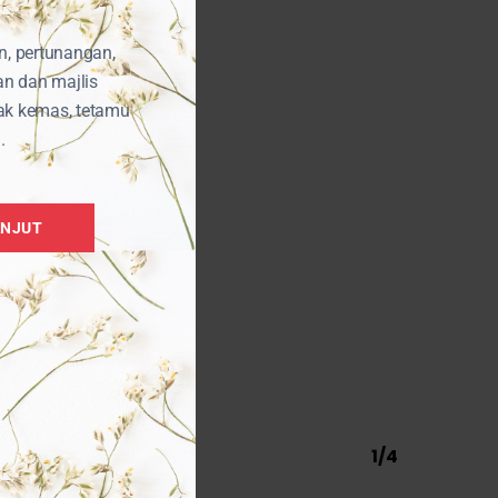
n, pertunangan,
an dan majlis
ak kemas, tetamu
.
ANJUT
1/4