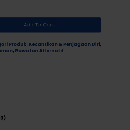
Add To Cart
ori Produk
,
Kecantikan & Penjagaan Diri
,
daman
,
Rawatan Alternatif
(0)