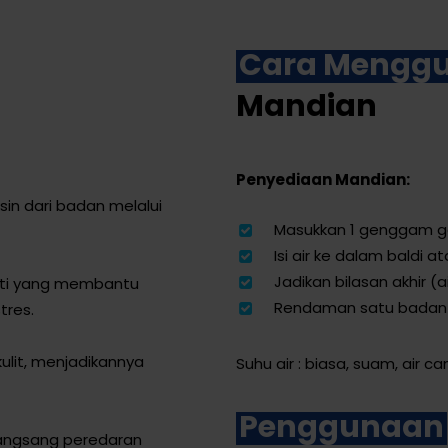
Cara Mengg
Mandian
Penyediaan Mandian:
n dari badan melalui
Masukkan 1 genggam ga
Isi air ke dalam baldi a
Jadikan bilasan akhir (a
ti yang membantu
Rendaman satu badan 2
res.
ulit, menjadikannya
Suhu air : biasa, suam, air ca
Penggunaan
angsang peredaran