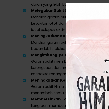
darah yang lebih baik, menyegarkan tubuh.
Melegakan Sakit Otot dan Sendi:
Mandian garam bukit dapat membantu m
kesakitan otot dan kekejangan sendi, menj
ideal selepas aktiviti fizikal.
Meningkatkan Kualiti Tidur:
Mandian garam bukit beraroma yang me
badan lebih relaks, memudahkan tidur yang 
Mengimbangi pH Kulit:
Garam bukit membantu menyeimbangkan p
kerengsaan dan masalah kulit yang diseba
ketidakseimbangan asid.
Meningkatkan Keseimbangan Elektrolit
Garam bukit Himalaya mengandungi mine
menambah semula elektrolit badan, pentin
Membersihkan Liang Pori:
Mandian ini 
liang pori, membuang kekotoran dan minya