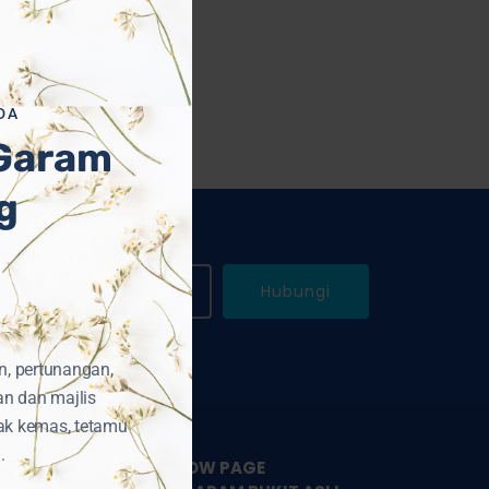
DA
 Garam
g
WhatsApp Kami
Hubungi
n, pertunangan,
an dan majlis
ak kemas, tetamu
.
LIKE & FOLLOW PAGE