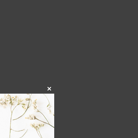
Close
this
module