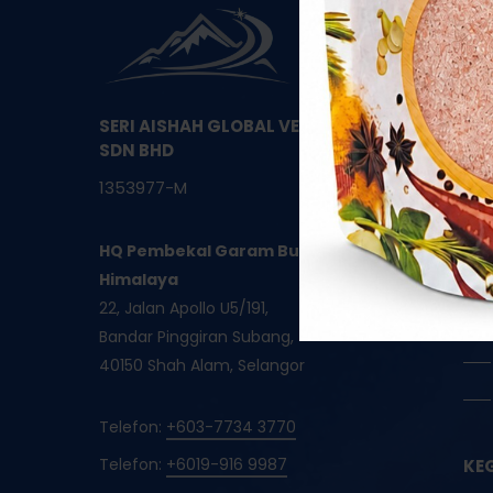
SERI AISHAH GLOBAL VENTURES
SDN BHD
1353977-M
HQ Pembekal Garam Bukit Asli
Himalaya
22, Jalan Apollo U5/191,
Bandar Pinggiran Subang,
40150 Shah Alam, Selangor
Telefon:
+603-7734 3770
Telefon:
+6019-916 9987
KE