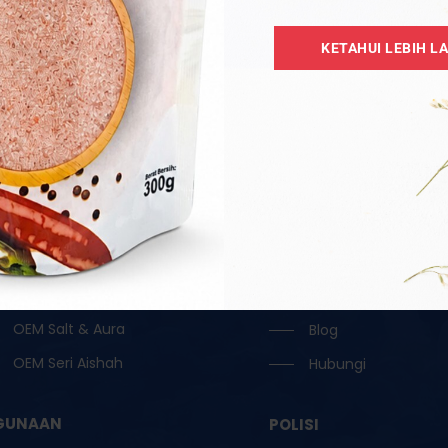
Aksesori
Home
KETAHUI LEBIH L
Borong
Tentang
Garam Hitam / Kristal
Katalog
Garam Ketul / Jilatan
OEM
Garam Runcit
Borong
Garam Terapi
Testimoni
Lampu Garam
Reseller
OEM Oil / Door Gift
Keahlian
OEM Ruqyah
FAQ
OEM Salt & Aura
Blog
OEM Seri Aishah
Hubungi
GUNAAN
POLISI