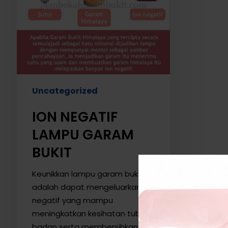
Uncategorized
ION NEGATIF
LAMPU GARAM
BUKIT
Keunikkan lampu garam bukit
adalah dapat mengeluarkan ion
negatif yang mampu
meningkatkan kesihatan tubuh
badan serta membersihkan