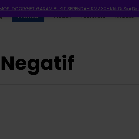
OSI DOORGIFT GARAM BUKIT SERENDAH RM2.30- Klik Di Sini
Di
g
Promosi
Produk
Testimoni
Affiliate
 Negatif