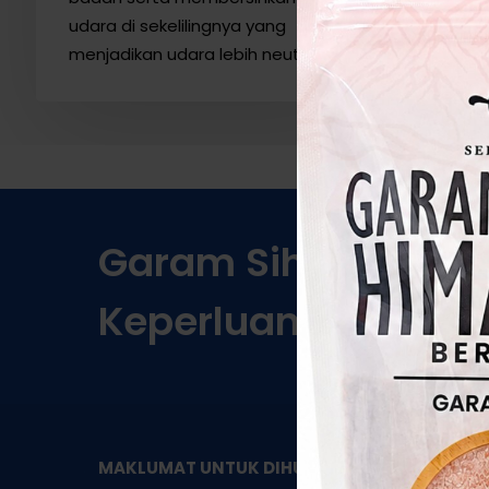
udara di sekelilingnya yang
menjadikan udara lebih neutral…
Garam
Sihat
Berkual
Keperluan!
KA
MAKLUMAT UNTUK DIHUBUNGI