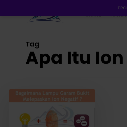
Skip
PROM
to
Utama
Tentan
main
content
Tag
Apa Itu Ion
Hit enter to search or ESC to close
ION
NEGATIF
LAMPU
GARAM
BUKIT