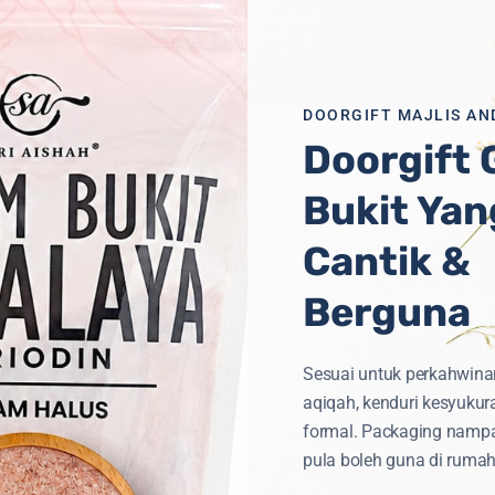
DOORGIFT MAJLIS AN
Doorgift
Bukit Yan
Cantik &
iti
Untuk
Semua
Berguna
Sesuai untuk perkahwina
aqiqah, kenduri kesyukur
formal. Packaging namp
pula boleh guna di rumah
TEGORI PRODUK
CAPAIAN PANTAS