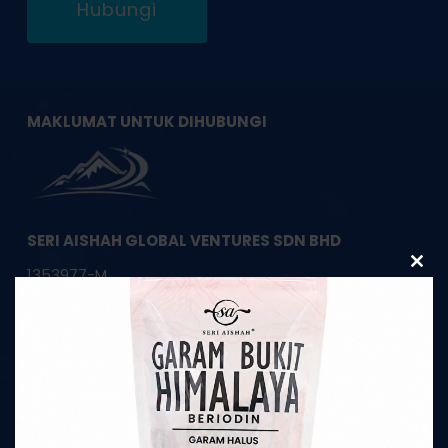
Hubungi
MAKLUMAT UNTUK DIHUBUNGI
SERI AISHAH GLOBAL VENTURES SDN BHD
1353977-M
Clos
this
modu
HQ Pembekal Garam Bukit Asli Himalaya
22, Jalan Apollo U5/191,
Bandar Pinggiran Subang,
40150 Shah Alam, Selangor