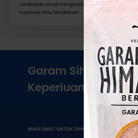
tambahan untuk menguatkan
imunisasi atau ketahanan…
Garam
Sihat
Berkual
Keperluan!
KA
MAKLUMAT UNTUK DIHUBUNGI