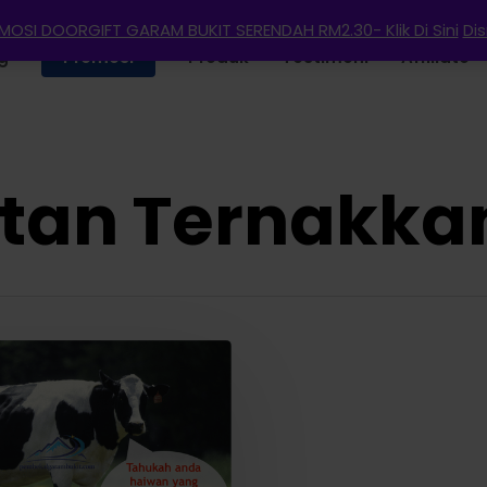
OSI DOORGIFT GARAM BUKIT SERENDAH RM2.30- Klik Di Sini
Di
g
Promosi
Produk
Testimoni
Affiliate
atan Ternakka