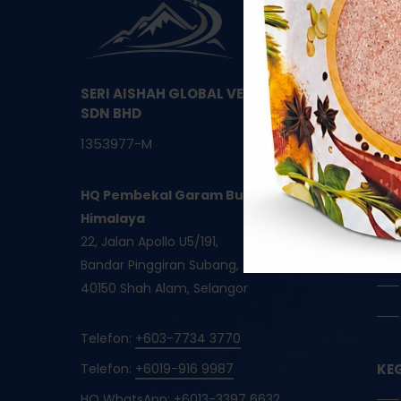
SERI AISHAH GLOBAL VENTURES
SDN BHD
1353977-M
HQ Pembekal Garam Bukit Asli
Himalaya
22, Jalan Apollo U5/191,
Bandar Pinggiran Subang,
40150 Shah Alam, Selangor
Telefon:
+603-7734 3770
Telefon:
+6019-916 9987
KE
HQ WhatsApp:
+6013-3397 6632