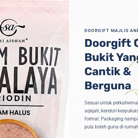
DOORGIFT MAJLIS AN
Doorgift
Bukit Yan
iti
Untuk
Semua
Cantik &
Berguna
Sesuai untuk perkahwina
aqiqah, kenduri kesyukur
formal. Packaging namp
pula boleh guna di rumah
TEGORI PRODUK
CAPAIAN PANTAS