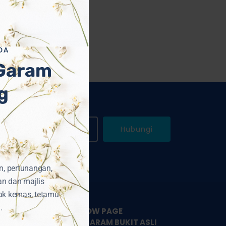
DA
 Garam
g
WhatsApp Kami
Hubungi
n, pertunangan,
an dan majlis
ak kemas, tetamu
.
LIKE & FOLLOW PAGE
PEMBEKAL GARAM BUKIT ASLI