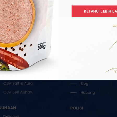
Aksesori
Home
KETAHUI LEBIH L
Borong
Tentang
Garam Hitam / Kristal
Katalog
Garam Ketul / Jilatan
OEM
Garam Runcit
Borong
Garam Terapi
Testimoni
Lampu Garam
Reseller
OEM Oil / Door Gift
Keahlian
OEM Ruqyah
FAQ
OEM Salt & Aura
Blog
OEM Seri Aishah
Hubungi
GUNAAN
POLISI
Dekorasi