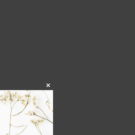
Close
this
module