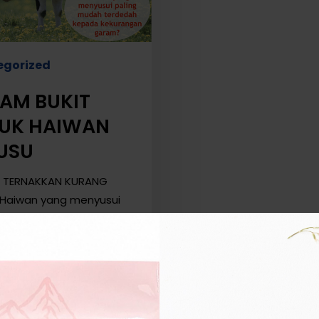
egorized
AM BUKIT
UK HAIWAN
USU
 TERNAKKAN KURANG
Haiwan yang menyusui
 mudah terdedah kepada
gan garam kerana susu
dungi banyak jumlah
 dan klorida. Kerana
si susu sangat…