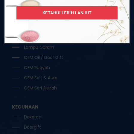
Garam Hitam / Kristal
KETAHUI LEBIH LANJUT
Garam Ketul / Jilatan
Garam Runcit
Garam Terapi
Lampu Garam
OEM Oil / Door Gift
OEM Ruqyah
OEM Salt & Aura
OEM Seri Aishah
KEGUNAAN
Dekorasi
Doorgift