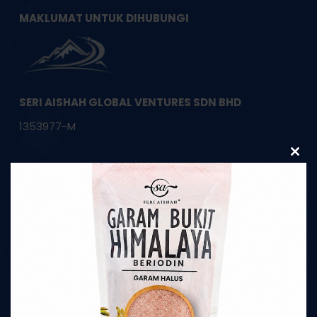
MAKLUMAT UNTUK DIHUBUNGI
SERI AISHAH GLOBAL VENTURES SDN BHD
1353977-M
Clos
HQ Pembekal Garam Bukit Asli Himalaya
this
modu
22, Jalan Apollo U5/191,
Bandar Pinggiran Subang,
40150 Shah Alam, Selangor
Telefon:
+603-7734 3770
Telefon:
+6019-916 9987
HQ WhatsApp:
+6013-3397 6632