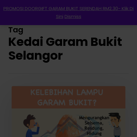
Menu
Skip
PROMOSI DOORGIFT GARAM BUKIT SERENDAH RM2.30- Klik Di
to
search
account
Sini
Dismiss
main
content
Tag
Kedai Garam Bukit
Selangor
LAMPU
GARAM
UNTUK
ASMA,
RESDUNG,
SELSEMA