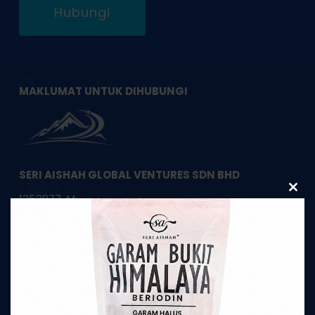
Hubungi
MAKLUMAT UNTUK DIHUBUNGI
SERI AISHAH GLOBAL VENTURES SDN BHD
Clos
1353977-M
this
modu
HQ Pembekal Garam Bukit Asli Himalaya
22, Jalan Apollo U5/191,
Bandar Pinggiran Subang,
40150 Shah Alam, Selangor