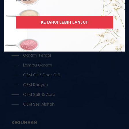
Aksesori
Borong
KETAHUI LEBIH LANJUT
Garam Hitam / Kristal
Garam Ketul / Jilatan
Garam Runcit
Garam Terapi
Lampu Garam
OEM Oil / Door Gift
OEM Ruqyah
OEM Salt & Aura
OEM Seri Aishah
KEGUNAAN