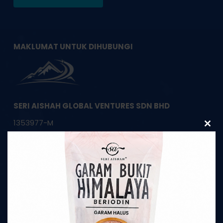
MAKLUMAT UNTUK DIHUBUNGI
SERI AISHAH GLOBAL VENTURES SDN BHD
1353977-M
Clos
this
modu
HQ Pembekal Garam Bukit Asli Himalaya
22, Jalan Apollo U5/191,
Bandar Pinggiran Subang,
40150 Shah Alam, Selangor
Telefon:
+603-7734 3770