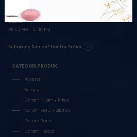
Ahad-Jumaat
09:00 AM - 05:30 PM
Sabtu
09:00 AM - 01:30 PM
Sebarang Soalan? Hantar Di Sini
KATEGORI PRODUK
Aksesori
Borong
Garam Hitam / Kristal
Garam Ketul / Jilatan
Garam Runcit
Garam Terapi