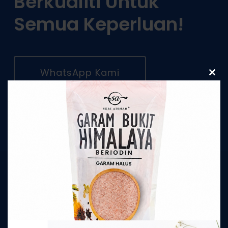
Berkualiti Untuk
Semua Keperluan!
WhatsApp Kami
Clos
this
modu
Hubungi
MAKLUMAT UNTUK DIHUBUNGI