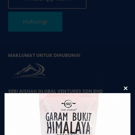
Hubungi
MAKLUMAT UNTUK DIHUBUNGI
SERI AISHAH GLOBAL VENTURES SDN BHD
Clos
this
1353977-M
modu
HQ Pembekal Garam Bukit Asli Himalaya
22, Jalan Apollo U5/191,