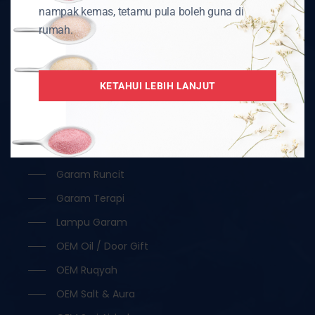
Sebarang Soalan? Hantar Di Sini
nampak kemas, tetamu pula boleh guna di
rumah.
KATEGORI PRODUK
Aksesori
KETAHUI LEBIH LANJUT
Borong
Garam Hitam / Kristal
Garam Ketul / Jilatan
Garam Runcit
Garam Terapi
Lampu Garam
OEM Oil / Door Gift
OEM Ruqyah
OEM Salt & Aura