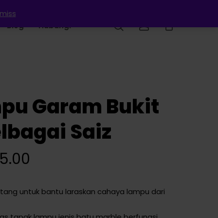
smiss
search
account
Blog
Hubungi
pu Garam Bukit
lbagai Saiz
Price
5.00
range:
RM25.00
ng untuk bantu laraskan cahaya lampu dari
through
RM65.00
as tapak lampu jenis batu marble berfungsi