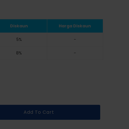
Diskaun
Harga Diskaun
5%
-
8%
-
Add To Cart