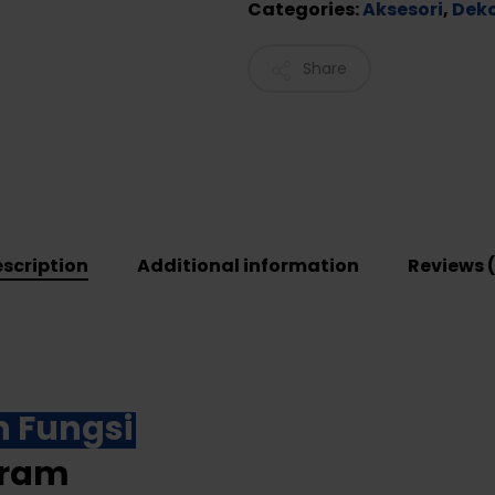
Categories:
Aksesori
,
Deko
Share
scription
Additional information
Reviews 
 Fungsi
aram