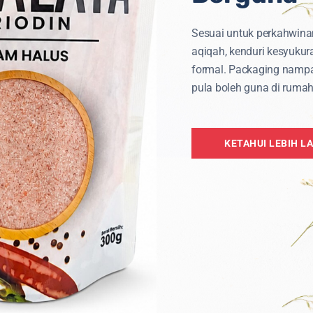
asilkan ion negatif.
Sesuai untuk perkahwina
mbapan daripada
aqiqah, kenduri kesyukur
yerap air membantu
formal. Packaging namp
 struktur tapak
pula boleh guna di rumah
dan tidak mudah
KETAHUI LEBIH L
yu, menjadikannya
gunaan jangka panjang.
awarkan gabungan
an di rumah atau ruang