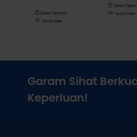
Select Optio
This
Select Options
Quick View
product
Quick View
has
multiple
variants.
The
options
may
be
Garam
Sihat
Berkual
chosen
on
Keperluan!
the
product
page