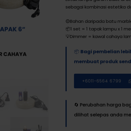
sebagai kombinasi estetika da
🟡Bahan daripada batu marbl
📦1 set = 1 tapak lampu x 1 me
💡Dimmer = kawal cahaya la
📦
Bagi pembelian lebi
membuat produk sendir
+6011-6564 6799
🔄 Perubahan harga bag
dilihat selepas anda m