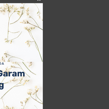
Close
this
module
DA
 Garam
g