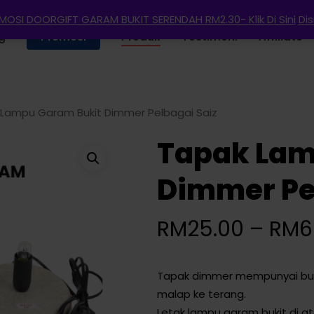
OSI DOORGIFT GARAM BUKIT SERENDAH RM2.30- Klik Di Sini
Di
g
Promosi
Produk
Testimoni
Affiliate
Lampu Garam Bukit Dimmer Pelbagai Saiz
Tapak Lam
Dimmer Pe
RM
25.00
–
RM
6
Tapak dimmer mempunyai buta
malap ke terang.
Letak lampu garam bukit di at