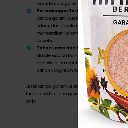
kepada cara garam memanaskan dan mengh
Perlindungan Terhadap Kelembapan:
Lampu garam bukit dapat menyerap kele
udara, dan tapak marble yang tidak men
memastikan kelembapan tidak merosakkan
tersebut.
Tahan Lama dan Mudah Dijaga:
Marble adalah bahan yang mudah dijaga 
terhakis atau reput berbanding dengan ka
pilihan yang lebih tahan lama untuk peng
Letak lampu garam di atas tapak marble men
fungsi praktikal dan gaya elegan untuk keguna
kerja.