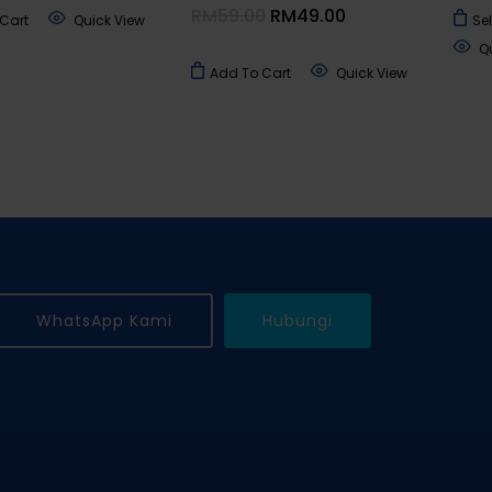
Original
Current
RM
59.00
RM
49.00
Cart
Quick View
Se
Price
Price
Was:
Is:
Q
RM59.00.
RM49.00.
Add To Cart
Quick View
WhatsApp Kami
Hubungi