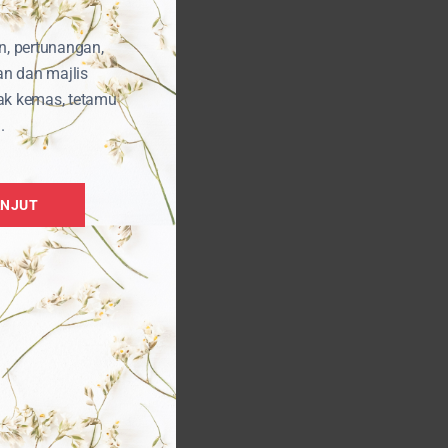
n, pertunangan,
an dan majlis
ak kemas, tetamu
.
ANJUT