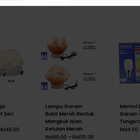
pi
Lampu Garam
Mentol
 Seri
Bukit Merah Bentuk
Garam 
Mangkuk Isian
Tungsr
Ketulan Merah
Price
RM
49.00
RM
4.50
Range:
Price
RM
90.00
–
RM
115.00
RM39.00