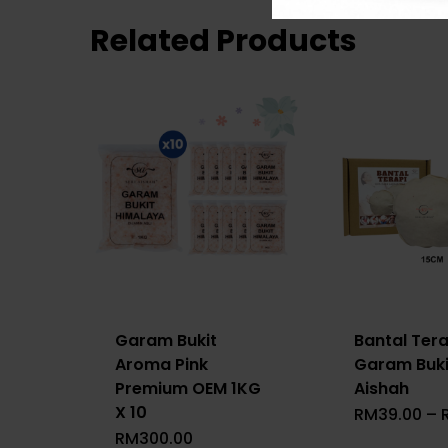
Related Products
Garam Bukit
Bantal Tera
Aroma Pink
Garam Bukit
Premium OEM 1KG
Aishah
X 10
RM
39.00
–
RM
300.00