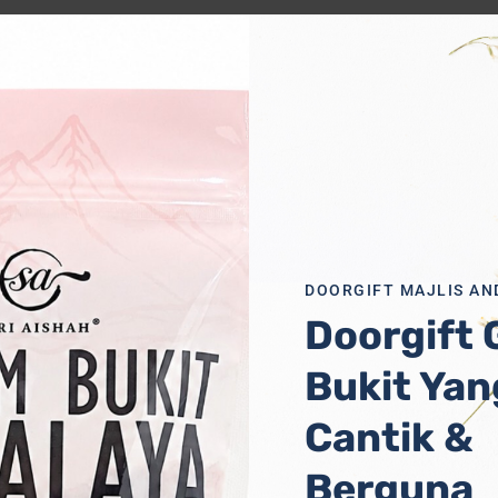
an lama, memberikan
ang mungkin agak
ripada mudah
an yang mewah.
DOORGIFT MAJLIS AN
le mencipta reka
Doorgift
annya aksesori hiasan
, atau pejabat.
Bukit Yan
 baik seperti logam,
Cantik &
g sedikit daripada
Berguna
ungkin memberi kesan