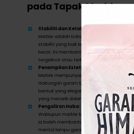
pada Tapak Marble
Stabiliti dan Ketahanan:
Marble adalah bahan yang berat dan tah
stabiliti yang baik kepada lampu garam y
berat. Ini membantu mencegah lampu da
tergelincir atau terbalik.
Penampilan Estetika:
Marble mempunyai tekstur dan penampil
Gabungan garam bukit dengan tapak marb
bentuk yang elegan dan menarik, menjadik
yang menarik dalam ruang tamu, bilik tidur
Pengaliran Haba:
Walaupun marble bukan pengalir haba yang
ia boleh membantu menyebarkan haba yan
mentol lampu garam secara sekata. Ini m