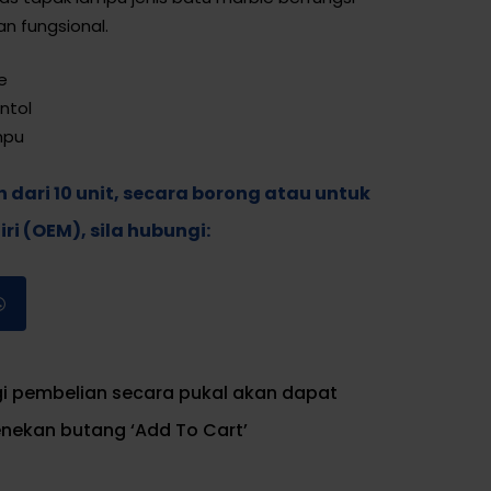
n fungsional.
e
ntol
mpu
h dari 10 unit, secara borong atau untuk
i (OEM), sila hubungi:
i pembelian secara pukal akan dapat
enekan butang ‘Add To Cart’