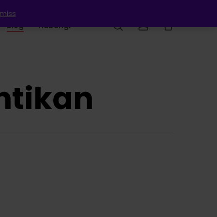
smiss
search
account
Blog
Hubungi
ntikan