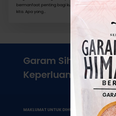
bermanfaat penting bagi kulit
kita. Apa yang…
Garam
Sihat
Berkual
Keperluan!
KA
MAKLUMAT UNTUK DIHUBUNGI