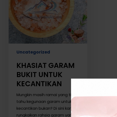
Uncategorized
KHASIAT GARAM
BUKIT UNTUK
KECANTIKAN
Mungkin masih ramai yang tidak
tahu kegunaan garam untuk
kecantikan bukan? Di sini kami
rungkaikan rahsia garam yang