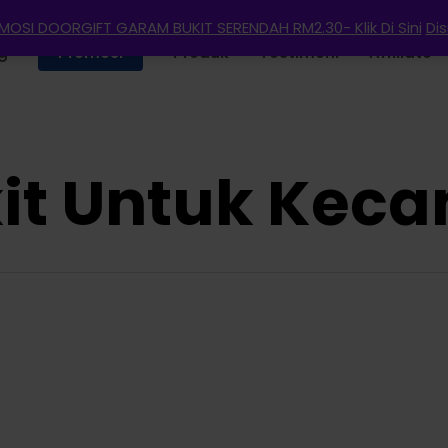
OSI DOORGIFT GARAM BUKIT SERENDAH RM2.30- Klik Di Sini
Di
g
Promosi
Produk
Testimoni
Affiliate
t Untuk Keca