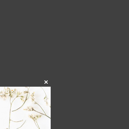
Close
this
module