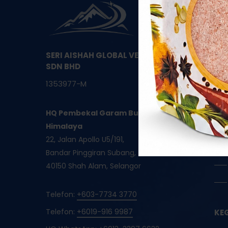
SERI AISHAH GLOBAL VENTURES
SDN BHD
1353977-M
HQ Pembekal Garam Bukit Asli
Himalaya
22, Jalan Apollo U5/191,
Bandar Pinggiran Subang,
40150 Shah Alam, Selangor
Telefon:
+603-7734 3770
Telefon:
+6019-916 9987
KE