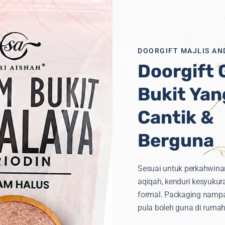
DOORGIFT MAJLIS AN
Doorgift
Bukit Yan
iti
Untuk
Semua
Cantik &
Berguna
Sesuai untuk perkahwina
aqiqah, kenduri kesyukur
formal. Packaging namp
pula boleh guna di rumah
TEGORI PRODUK
CAPAIAN PANTAS