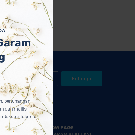
DA
 Garam
g
WhatsApp Kami
Hubungi
n, pertunangan,
an dan majlis
ak kemas, tetamu
.
LIKE & FOLLOW PAGE
PEMBEKAL GARAM BUKIT ASLI