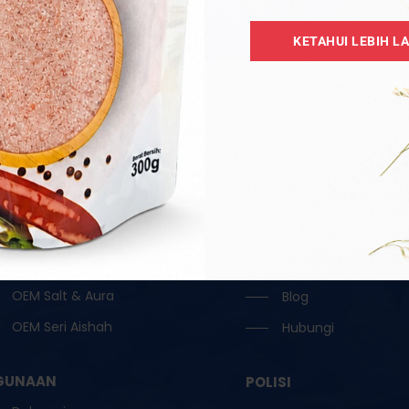
Aksesori
Home
KETAHUI LEBIH L
Borong
Tentang
Garam Hitam / Kristal
Katalog
Garam Ketul / Jilatan
OEM
Garam Runcit
Borong
Garam Terapi
Testimoni
Lampu Garam
Reseller
OEM Oil / Door Gift
Keahlian
OEM Ruqyah
FAQ
OEM Salt & Aura
Blog
OEM Seri Aishah
Hubungi
GUNAAN
POLISI