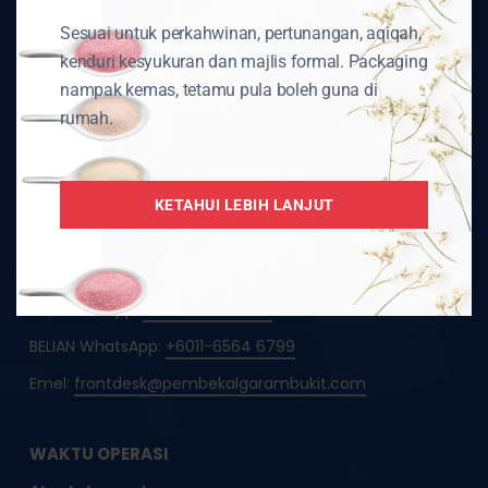
1353977-M
Sesuai untuk perkahwinan, pertunangan, aqiqah,
kenduri kesyukuran dan majlis formal. Packaging
HQ Pembekal Garam Bukit Asli Himalaya
nampak kemas, tetamu pula boleh guna di
22, Jalan Apollo U5/191,
rumah.
Bandar Pinggiran Subang,
40150 Shah Alam, Selangor
KETAHUI LEBIH LANJUT
Telefon:
+603-7734 3770
Telefon:
+6019-916 9987
HQ WhatsApp:
+6013-3397 6632
BELIAN WhatsApp:
+6011-6564 6799
Emel:
frontdesk@pembekalgarambukit.com
WAKTU OPERASI