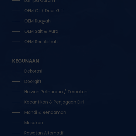
Lampu Garam
OEM Oil / Door Gift
OEM Ruqyah
OEM Salt & Aura
OEM Seri Aishah
KEGUNAAN
Dekorasi
Doorgift
Haiwan Peliharaan / Ternakan
Kecantikan & Penjagaan Diri
Mandi & Rendaman
Masakan
Rawatan Alternatif