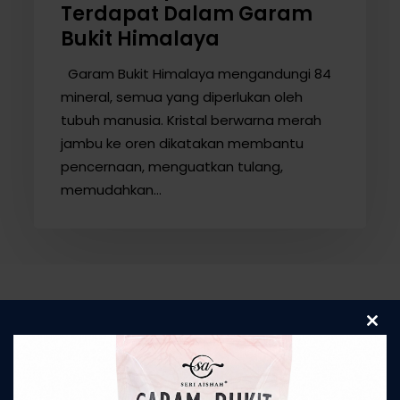
Terdapat Dalam Garam
Bukit Himalaya
Garam Bukit Himalaya mengandungi 84
mineral, semua yang diperlukan oleh
tubuh manusia. Kristal berwarna merah
jambu ke oren dikatakan membantu
pencernaan, menguatkan tulang,
memudahkan…
Clos
Garam Sihat
this
modu
Berkualiti Untuk