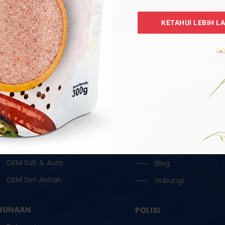
Aksesori
Home
KETAHUI LEBIH L
Borong
Tentang
Garam Hitam / Kristal
Katalog
Garam Ketul / Jilatan
OEM
Garam Runcit
Borong
Garam Terapi
Testimoni
Lampu Garam
Reseller
OEM Oil / Door Gift
Keahlian
OEM Ruqyah
FAQ
OEM Salt & Aura
Blog
OEM Seri Aishah
Hubungi
GUNAAN
POLISI