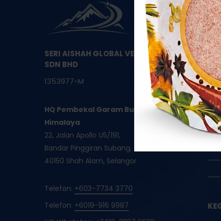
SERI AISHAH GLOBAL VENTURES
SDN BHD
1353977-M
HQ Pembekal Garam Bukit Asli
Himalaya
22, Jalan Apollo U5/191,
Bandar Pinggiran Subang,
40150 Shah Alam, Selangor
Telefon:
+603-7734 3770
Telefon:
+6019-916 9987
KE