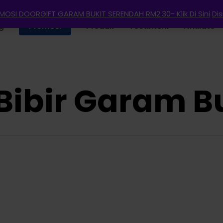
OSI DOORGIFT GARAM BUKIT SERENDAH RM2.30- Klik Di Sini
Di
g
Promosi
Produk
Testimoni
Affiliate
ibir Garam B