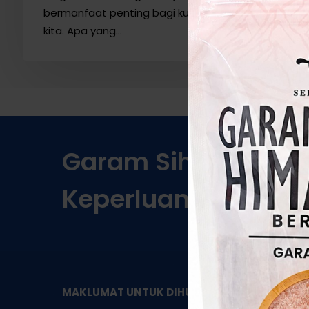
bermanfaat penting bagi kulit
kita. Apa yang…
Garam
Sihat
Berkual
Keperluan!
KA
MAKLUMAT UNTUK DIHUBUNGI