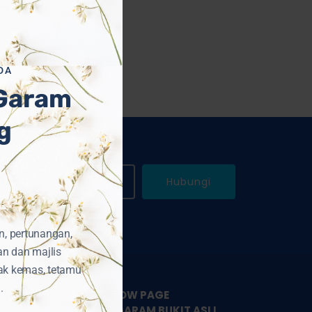
DA
 Garam
g
WhatsApp Kami
Hubungi
n, pertunangan,
an dan majlis
ak kemas, tetamu
.
LIKE & FOLLOW PAGE
PEMBEKAL GARAM BUKIT ASLI