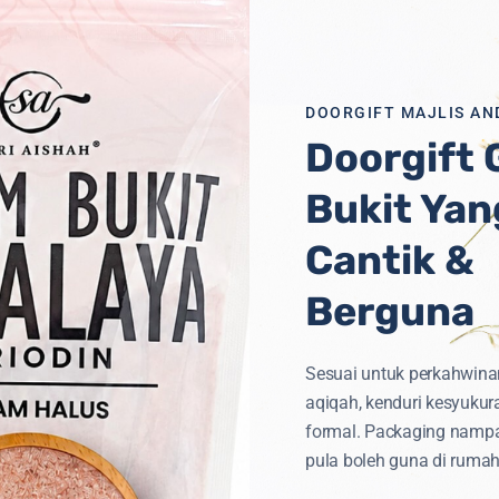
DOORGIFT MAJLIS AN
Doorgift
Bukit Yan
iti
Untuk
Semua
Cantik &
Berguna
Sesuai untuk perkahwina
aqiqah, kenduri kesyukur
formal. Packaging namp
pula boleh guna di rumah
TEGORI PRODUK
CAPAIAN PANTAS