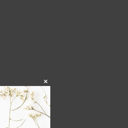
Close
this
module