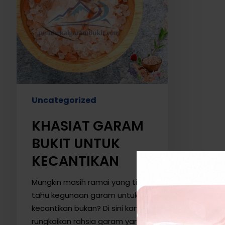
Uncategorized
KHASIAT GARAM
BUKIT UNTUK
KECANTIKAN
Mungkin masih ramai yang tidak
tahu kegunaan garam untuk
kecantikan bukan? Di sini kami
rungkaikan rahsia garam yang