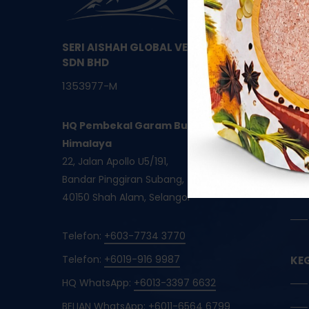
SERI AISHAH GLOBAL VENTURES
SDN BHD
1353977-M
HQ Pembekal Garam Bukit Asli
Himalaya
22, Jalan Apollo U5/191,
Bandar Pinggiran Subang,
40150 Shah Alam, Selangor
Telefon:
+603-7734 3770
Telefon:
+6019-916 9987
KE
HQ WhatsApp:
+6013-3397 6632
BELIAN WhatsApp:
+6011-6564 6799