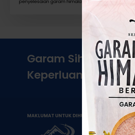
penyelesaian garam himalaya …
Garam
Sihat
Berkual
Keperluan!
KA
MAKLUMAT UNTUK DIHUBUNGI