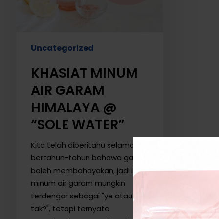
@
“SOLE
WATER”
Uncategorized
KHASIAT MINUM
AIR GARAM
HIMALAYA @
“SOLE WATER”
Kita telah diberitahu selama
bertahun-tahun bahawa garam
boleh membahayakan, jadi idea
minum air garam mungkin
terdengar sebagai "ye atau
tak?", tetapi ternyata