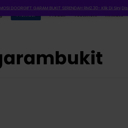
OSI DOORGIFT GARAM BUKIT SERENDAH RM2.30- Klik Di Sini
Di
g
Promosi
Produk
Testimoni
Affiliate
garambukit