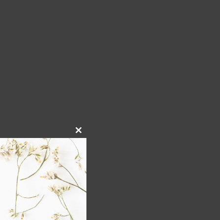
Close
this
module