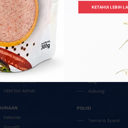
Borong
Tentang
KETAHUI LEBIH L
Garam Hitam / Kristal
Katalog
Garam Ketul / Jilatan
OEM
Garam Runcit
Borong
Garam Terapi
Testimoni
Lampu Garam
Reseller
OEM Oil / Door Gift
Keahlian
OEM Ruqyah
FAQ
OEM Salt & Aura
Blog
OEM Seri Aishah
Hubungi
GUNAAN
POLISI
Dekorasi
Terma & Syarat
Doorgift