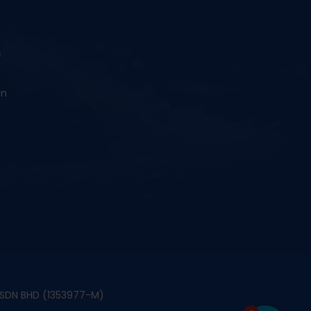
&
an
S SDN BHD (1353977-M)