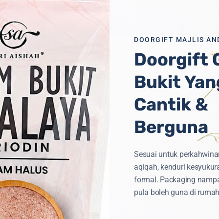
DOORGIFT MAJLIS AN
Doorgift
Bukit Yan
iti
Untuk
Semua
Cantik &
Berguna
Sesuai untuk perkahwina
aqiqah, kenduri kesyukur
formal. Packaging namp
TEGORI PRODUK
CAPAIAN PANTAS
pula boleh guna di rumah
Aksesori
Home