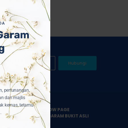
DA
 Garam
g
WhatsApp Kami
Hubungi
n, pertunangan,
an dan majlis
ak kemas, tetamu
LIKE & FOLLOW PAGE
.
PEMBEKAL GARAM BUKIT ASLI
HIMALAYA