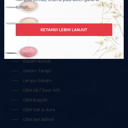
rumah.
KATEGORI PRODUK
Aksesori
KETAHUI LEBIH LANJUT
Borong
Garam Hitam / Kristal
Garam Ketul / Jilatan
Garam Runcit
Garam Terapi
Lampu Garam
OEM Oil / Door Gift
OEM Ruqyah
OEM Salt & Aura
OEM Seri Aishah