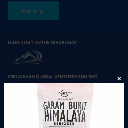
Hubungi
MAKLUMAT UNTUK DIHUBUNGI
SERI AISHAH GLOBAL VENTURES SDN BHD
Clos
1353977-M
this
modu
HQ Pembekal Garam Bukit Asli Himalaya
22, Jalan Apollo U5/191,
Bandar Pinggiran Subang,
40150 Shah Alam, Selangor