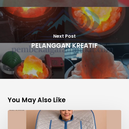
Next Post
PELANGGAN KREATIF
You May Also Like
Tambah
Garam
Bukit