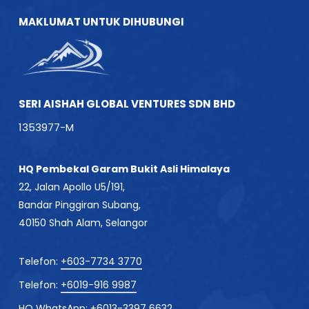
MAKLUMAT UNTUK DIHUBUNGI
SERI AISHAH GLOBAL VENTURES SDN BHD
1353977-M
HQ Pembekal Garam Bukit Asli Himalaya
22, Jalan Apollo U5/191,
Bandar Pinggiran Subang,
40150 Shah Alam, Selangor
Telefon:
+603-7734 3770
Telefon:
+6019-916 9987
HQ WhatsApp:
+6013-3397 6632