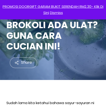
Menu
Skip
PROMOSI DOORGIFT GARAM BUKIT SERENDAH RM2.30- Klik Di
to
search
account
Sini
Dismiss
main
BROKOLI ADA ULAT?
content
GUNA CARA
CUCIAN INI!
Share
Sudah lama kita ketahui bahawa sayur-sayuran ni