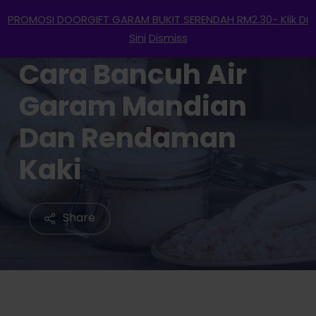
Menu
Skip
PROMOSI DOORGIFT GARAM BUKIT SERENDAH RM2.30- Klik Di
to
search
account
Sini
Dismiss
main
Cara Bancuh Air
content
Garam Mandian
Dan Rendaman
Kaki
Share