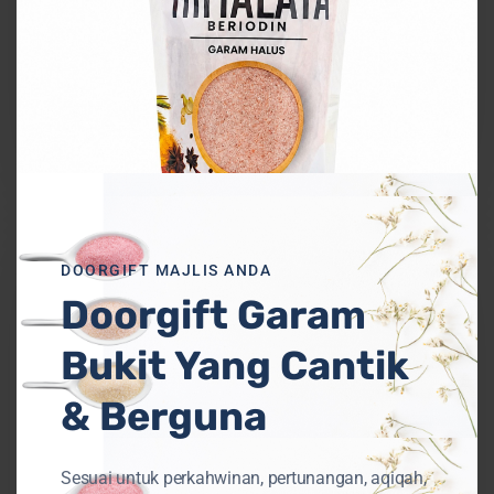
Uncategorized
Tambah Garam Bukit dalam Sauna
Bantu Badan Lebih Sihat
Perlaksanaan
WAJIB
DOORGIFT MAJLIS ANDA
Garam
Beriodin
Doorgift Garam
di
Bukit Yang Cantik
Malaysia
& Berguna
Sesuai untuk perkahwinan, pertunangan, aqiqah,