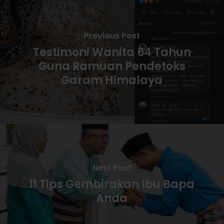
Previous Post
Testimoni Wanita 64 Tahun
Guna Ramuan Pendetoks
Garam Himalaya
Next Post
11 Tips Gembirakan Ibu Bapa
Anda