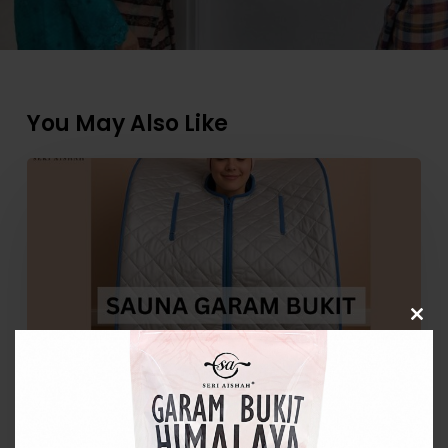
You May Also Like
Tambah
Garam
Bukit
dalam
Sauna
Bantu
Badan
Clos
this
Lebih
modu
Sihat