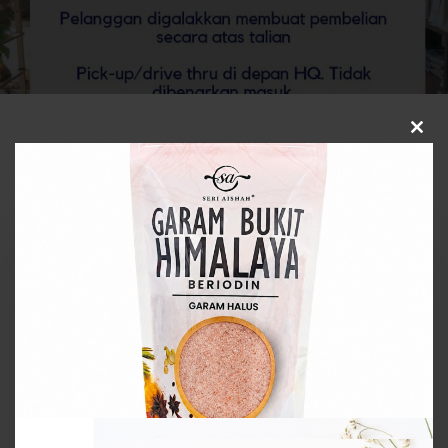
Clos
this
You May Also Like
modu
Tambah
Garam
Bukit
dalam
Sauna
Bantu
Badan
Lebih
Sihat