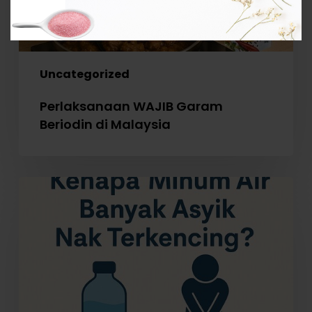
Uncategorized
Perlaksanaan WAJIB Garam
Beriodin di Malaysia
Kenapa
Minum
Air
Banyak
Asyik
Nak
Terkencing?