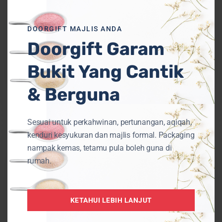
DOORGIFT MAJLIS ANDA
Uncategorized
Doorgift Garam
Tambah Garam Bukit dalam Sauna
Bukit Yang Cantik
Bantu Badan Lebih Sihat
& Berguna
Perlaksanaan
Sesuai untuk perkahwinan, pertunangan, aqiqah,
WAJIB
kenduri kesyukuran dan majlis formal. Packaging
Garam
nampak kemas, tetamu pula boleh guna di
Beriodin
rumah.
di
Malaysia
KETAHUI LEBIH LANJUT