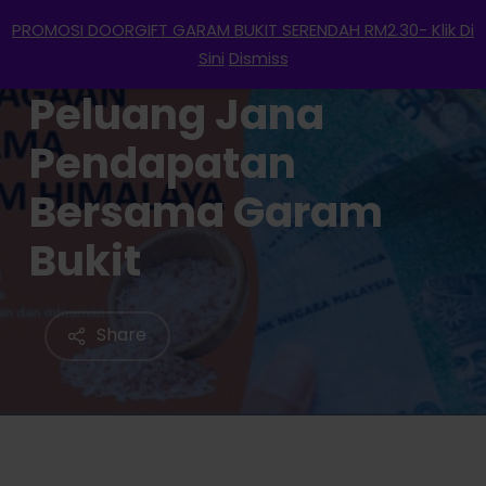
Menu
Skip
PROMOSI DOORGIFT GARAM BUKIT SERENDAH RM2.30- Klik Di
to
search
account
Sini
Dismiss
main
Peluang Jana
content
Pendapatan
Bersama Garam
Bukit
Share