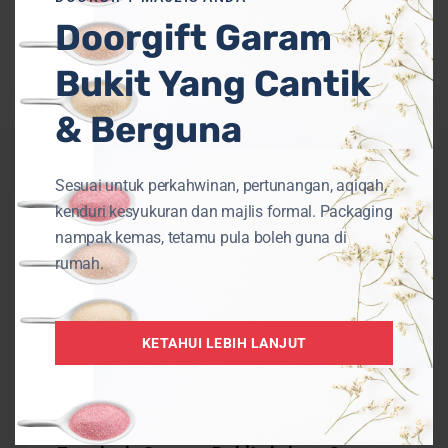
Doorgift Garam
You May Also Like
Bukit Yang Cantik
Tambah
Garam
& Berguna
Bukit
dalam
Sesuai untuk perkahwinan, pertunangan, aqiqah,
Sauna
kenduri kesyukuran dan majlis formal. Packaging
Bantu
nampak kemas, tetamu pula boleh guna di
Badan
rumah.
Lebih
Sihat
KETAHUI LEBIH LANJUT
Uncategorized