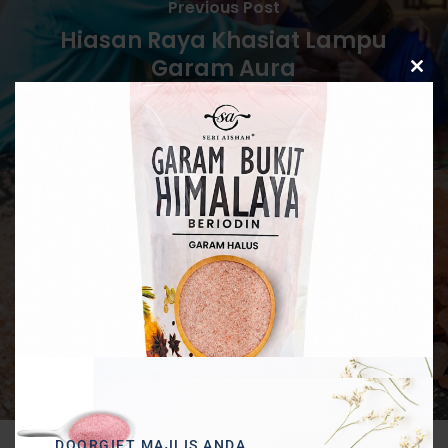
Previous Post
Hiasan Raya Khasiat Lampu
Garam Aura
Clos
this
modu
Next Post
Kegunaan Garam Bukit
Himalaya Untuk Terapi Dan
Rawatan Alternatif
DOORGIFT MAJLIS ANDA