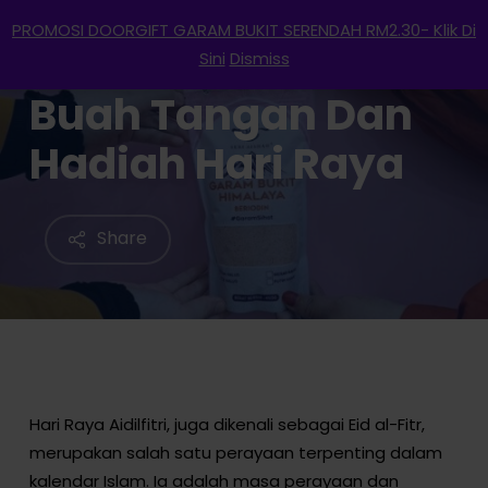
Menu
Skip
PROMOSI DOORGIFT GARAM BUKIT SERENDAH RM2.30- Klik Di
to
search
account
Sini
Dismiss
main
Buah Tangan Dan
content
Hadiah Hari Raya
Share
Hari Raya Aidilfitri, juga dikenali sebagai Eid al-Fitr,
merupakan salah satu perayaan terpenting dalam
kalendar Islam. Ia adalah masa perayaan dan