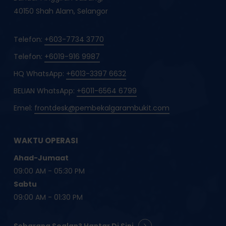
40150 Shah Alam, Selangor
Telefon:
+603-7734 3770
Telefon:
+6019-916 9987
HQ WhatsApp:
+6013-3397 6632
BELIAN WhatsApp:
+6011-6564 6799
Emel:
frontdesk@pembekalgarambukit.com
WAKTU OPERASI
Ahad-Jumaat
09:00 AM - 05:30 PM
Sabtu
09:00 AM - 01:30 PM
Sebarang Soalan? Hantar Di Sini