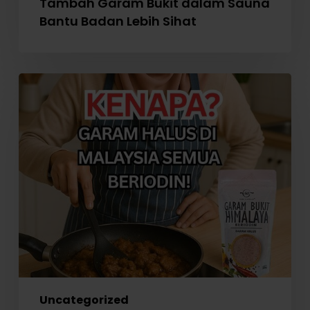
Tambah Garam Bukit dalam Sauna
Bantu Badan Lebih Sihat
Perlaksanaan
WAJIB
Garam
Beriodin
di
Malaysia
Uncategorized