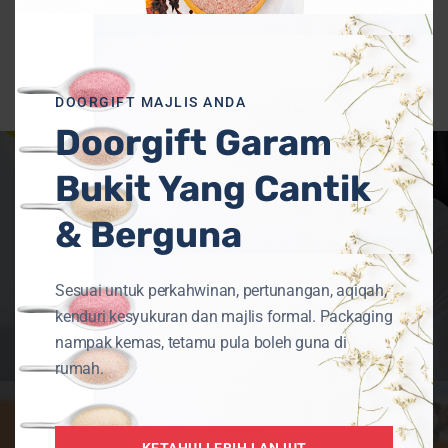
DOORGIFT MAJLIS ANDA
Doorgift Garam
Bukit Yang Cantik
Previous Post
& Berguna
Kepentingan Garam Dalam
Tubuh Badan
Sesuai untuk perkahwinan, pertunangan, aqiqah,
kenduri kesyukuran dan majlis formal. Packaging
nampak kemas, tetamu pula boleh guna di
rumah.