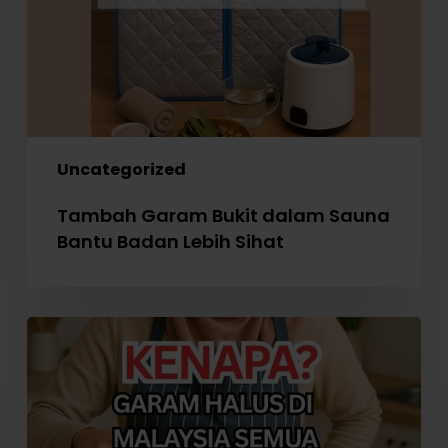
Badan
Lebih
Sihat
Uncategorized
Tambah Garam Bukit dalam Sauna
Bantu Badan Lebih Sihat
Perlaksanaan
WAJIB
Garam
Beriodin
di