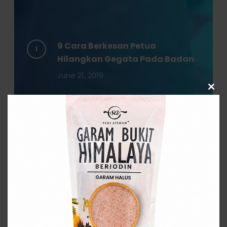
9 Cara Berkesan Petua
Hilangkan Gegata Pada Badan
June 21, 2019
Clos
this
modu
Cara Mudah Membuat DIY Bath
Bomb Sendiri Dirumah
August 23, 2024
KEBAIKAN LAMPU GARAM BUKIT
December 9, 2019