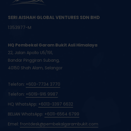
SERI AISHAH GLOBAL VENTURES SDN BHD
1353977-M
HQ Pembekal Garam Bukit Asli Himalaya
22, Jalan Apollo U5/191,
Bandar Pinggiran Subang,
40150 Shah Alam, Selangor
Telefon:
+603-7734 3770
Telefon:
+6019-916 9987
HQ WhatsApp:
+6013-3397 6632
BELIAN WhatsApp:
+6011-6564 6799
Emel:
frontdesk@pembekalgarambukit.com