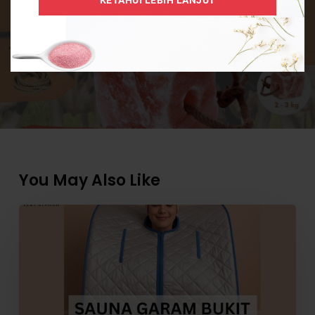
KETAHUI LEBIH LANJUT
Next Post
Promosi Garam Jilatan Haiwan
Ternakan
You May Also Like
Tambah
Garam
Bukit
dalam
Sauna
Bantu