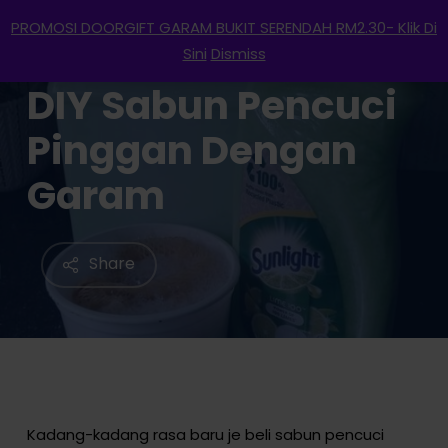
Menu
Skip
PROMOSI DOORGIFT GARAM BUKIT SERENDAH RM2.30- Klik Di
to
search
account
Sini
Dismiss
main
DIY Sabun Pencuci
content
Pinggan Dengan
Garam
Share
Kadang-kadang rasa baru je beli sabun pencuci