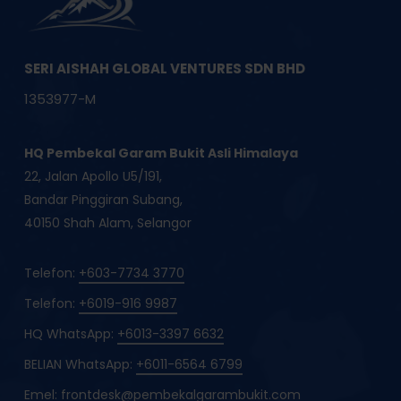
SERI AISHAH GLOBAL VENTURES SDN BHD
1353977-M
HQ Pembekal Garam Bukit Asli Himalaya
22, Jalan Apollo U5/191,
Bandar Pinggiran Subang,
40150 Shah Alam, Selangor
Telefon:
+603-7734 3770
Telefon:
+6019-916 9987
HQ WhatsApp:
+6013-3397 6632
BELIAN WhatsApp:
+6011-6564 6799
Emel:
frontdesk@pembekalgarambukit.com