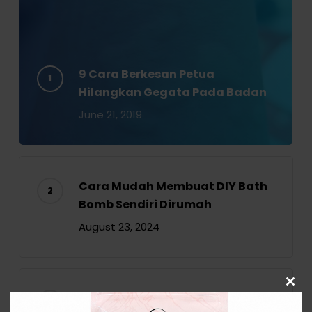
9 Cara Berkesan Petua
Hilangkan Gegata Pada Badan
June 21, 2019
Cara Mudah Membuat DIY Bath
Bomb Sendiri Dirumah
August 23, 2024
Clos
KEBAIKAN LAMPU GARAM BUKIT
this
modu