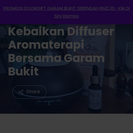
Menu
Skip
PROMOSI DOORGIFT GARAM BUKIT SERENDAH RM2.30- Klik Di
to
search
account
Sini
Dismiss
main
Kebaikan Diffuser
content
Aromaterapi
Bersama Garam
Bukit
Share