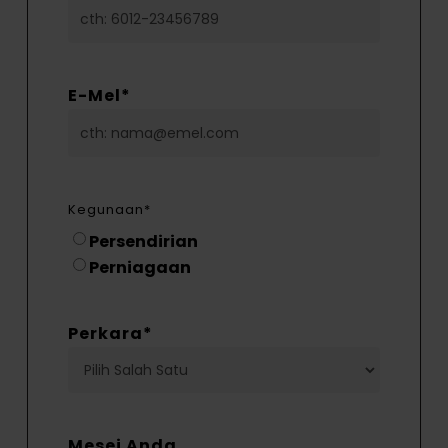
E-Mel
*
Kegunaan
*
Persendirian
Perniagaan
Perkara
*
Mesej Anda