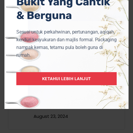
Bukit Yang Cantik
Popular
& Berguna
Sesuai untuk perkahwinan, pertunangan, aqiqah,
kenduri kesyukuran dan majlis formal. Packaging
nampak kemas, tetamu pula boleh guna di
9 Cara Berkesan Petua
rumah.
Hilangkan Gegata Pada Badan
June 21, 2019
KETAHUI LEBIH LANJUT
Cara Mudah Membuat DIY Bath
Bomb Sendiri Dirumah
August 23, 2024