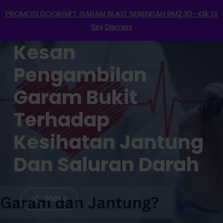
Menu
Skip
PROMOSI DOORGIFT GARAM BUKIT SERENDAH RM2.30- Klik Di
to
search
account
Sini
Dismiss
main
Kesan
content
Pengambilan
Garam Bukit
Terhadap
Kesihatan Jantung
Dan Saluran Darah
Share