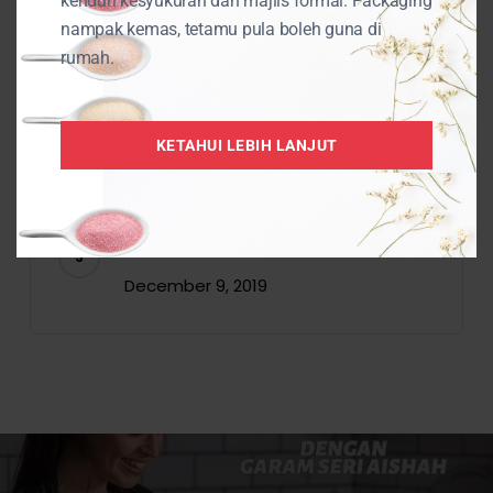
kenduri kesyukuran dan majlis formal. Packaging
nampak kemas, tetamu pula boleh guna di
rumah.
Cara Mudah Membuat DIY Bath
Bomb Sendiri Dirumah
August 23, 2024
KETAHUI LEBIH LANJUT
KEBAIKAN LAMPU GARAM BUKIT
December 9, 2019