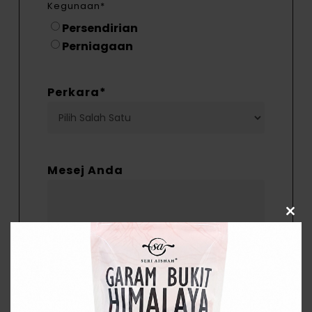
Kegunaan
*
Persendirian
Perniagaan
Perkara
*
Mesej Anda
Clos
this
modu