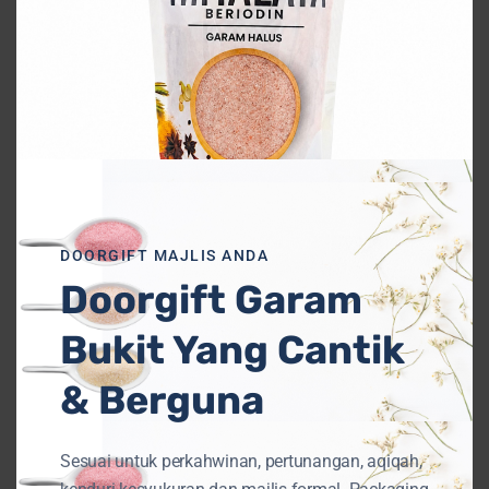
Popular
DOORGIFT MAJLIS ANDA
Doorgift Garam
Bukit Yang Cantik
9 Cara Berkesan Petua
& Berguna
Hilangkan Gegata Pada Badan
June 21, 2019
Sesuai untuk perkahwinan, pertunangan, aqiqah,