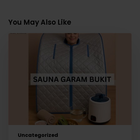
You May Also Like
Tambah
Garam
Bukit
dalam
Sauna
Bantu
Badan
Lebih
Sihat
Uncategorized