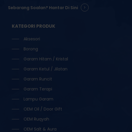
Sebarang Soalan? Hantar Di Sini
KATEGORI PRODUK
Aksesori
Borong
Garam Hitam / Kristal
Garam Ketul / Jilatan
Garam Runcit
Garam Terapi
Lampu Garam
OEM Oil / Door Gift
OEM Ruqyah
OEM Salt & Aura