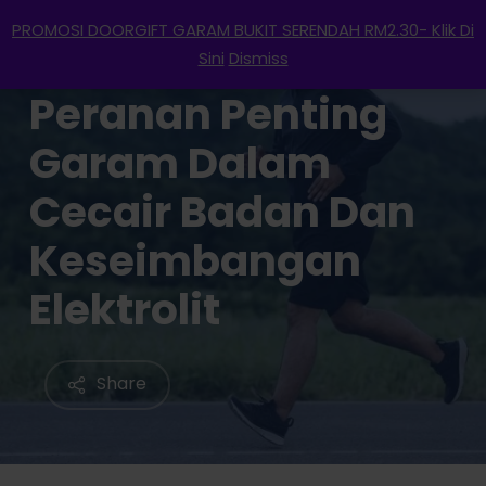
Menu
Skip
PROMOSI DOORGIFT GARAM BUKIT SERENDAH RM2.30- Klik Di
to
search
account
Sini
Dismiss
main
Peranan Penting
content
Garam Dalam
Cecair Badan Dan
Keseimbangan
Elektrolit
Share