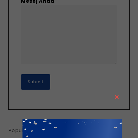
Mesej Anda
Close
this
module
Popular