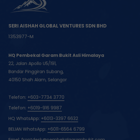
SERI AISHAH GLOBAL VENTURES SDN BHD
1353977-M
HQ Pembekal Garam Bukit Asli Himalaya
22, Jalan Apollo U5/191,
Bandar Pinggiran Subang,
40150 Shah Alam, Selangor
Telefon:
+603-7734 3770
Telefon:
+6019-916 9987
HQ WhatsApp:
+6013-3397 6632
BELIAN WhatsApp:
+6011-6564 6799
Emel:
frontdesk@pembekalgarambukit.com