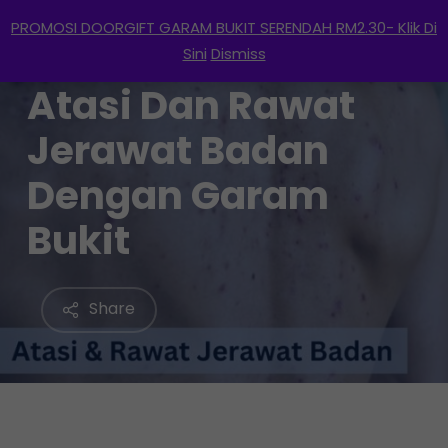
Menu
Skip
PROMOSI DOORGIFT GARAM BUKIT SERENDAH RM2.30- Klik Di
to
search
account
Sini
Dismiss
main
Atasi Dan Rawat
content
Jerawat Badan
Dengan Garam
Bukit
Share