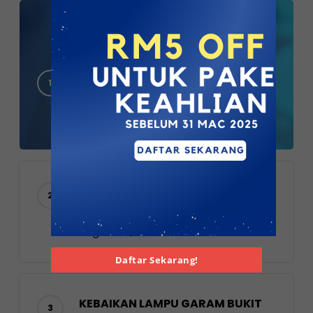
9 Cara Berkesan Petua
Hilangkan Gegata Pada Badan
June 21, 2019
Cara Mudah Membuat DIY Bath
Bomb Sendiri Dirumah
August 23, 2024
Daftar Sekarang!
KEBAIKAN LAMPU GARAM BUKIT