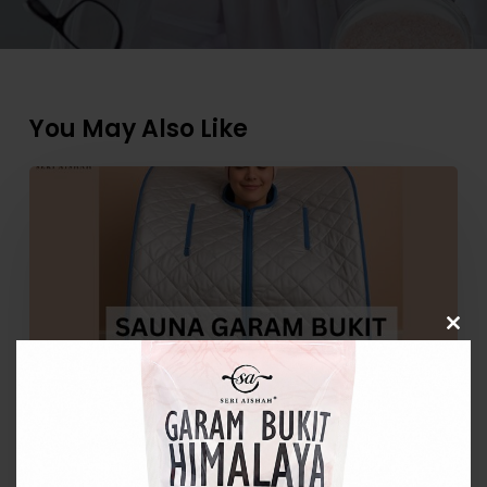
You May Also Like
Tambah
Garam
Bukit
dalam
Sauna
Bantu
Clos
Badan
this
modu
Lebih
Sihat