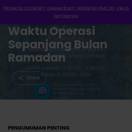
Menu
Skip
PROMOSI DOORGIFT GARAM BUKIT SERENDAH RM2.30- Klik Di
to
search
account
Sini
Dismiss
main
Waktu Operasi
content
Sepanjang Bulan
Ramadan
Share
PENGUMUMAN PENTING