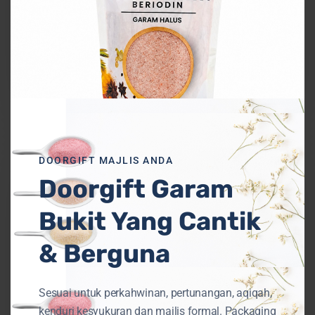
Uncategorized
Tambah Garam Bukit dalam Sauna
Bantu Badan Lebih Sihat
Perlaksanaan
WAJIB
DOORGIFT MAJLIS ANDA
Garam
Doorgift Garam
Beriodin
di
Bukit Yang Cantik
Malaysia
& Berguna
Sesuai untuk perkahwinan, pertunangan, aqiqah,
kenduri kesyukuran dan majlis formal. Packaging